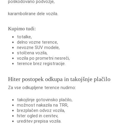
poškodovano podvozje,
karambolirane dele vozila.
Kupimo tudi:
totalke,
delno vozne terence,
nevozne SUV modele,
stolčena vozila,
vozila po prometni nesreči,
terence brez registracije.
Hiter postopek odkupa in takojšnje plačilo
Za vse odkupljene terence nudimo:
takojšnje gotovinsko plačilo,
možnost nakazila na TRR,
brezplačen odvoz vozila,
hiter ogled in cenitev,
ureditev prepisa vozila.