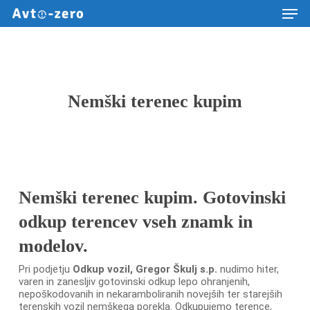
Men
Skip
to
main
content
Nemški terenec kupim
Nemški terenec kupim. Gotovinski
odkup terencev vseh znamk in
modelov.
Pri podjetju
Odkup vozil, Gregor Škulj s.p.
nudimo hiter,
varen in zanesljiv gotovinski odkup lepo ohranjenih,
nepoškodovanih in nekaramboliranih novejših ter starejših
terenskih vozil nemškega porekla. Odkupujemo terence,