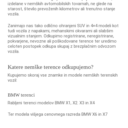
izdelane v nemških avtomobilskih tovarnah, ne glede na
starost, število prevoženih kilometrov ali trenutno stanje
vozila.
Zanimajo nas tako odlično ohranjeni SUV in 4×4 modeli kot
tudi vozila z napakami, mehanskimi okvarami ali slabšim
vizualnim stanjem. Odkupimo registrirane, neregistrirane,
pokvarjene, nevozne ali poškodovane terence ter uredimo
celoten postopek odkupa skupaj z brezplačnim odvozom
vozila.
Katere nemške terence odkupujemo?
Kupujemo skoraj vse znamke in modele nemških terenskih
vozil:
BMW terenci
Rabljeni terenci modelov BMW X1, X2. X3 in X4
Ter modela višjega cenovnega razreda BMW X6 in X7