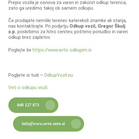
Prepis vozila je osnova za varen in zakonit odkup terenca,
zato ga uredimo takoj ob samem odkupu.
Če prodajate nemški terenec katerekoli znamke ali stanja,
nas kontaktirajte. Pri podjetju
Odkup vozil, Gregor Škulj
s.p.
poskrbimo za hitro cenitev, pošteno ponudbo in varen
odkup brez zapletov.
Poglejte še
https://www.avto-odkupim.si
Pogljete si tudi –
OdkupVozil.eu
Več o odkupu vozil.
040 127 873
info@www.avto-zero.si