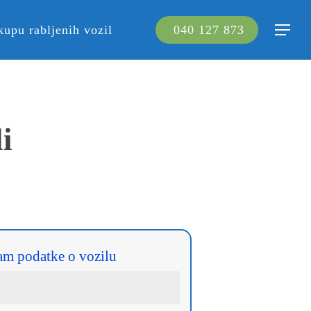
kupu rabljenih vozil
040 127 873
Menu
i
am podatke o vozilu