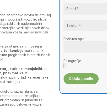
ično alternativo novim delom, saj
 in popravilih vozil, hkrati pa
odaja rabljenih nadomestnih
tarejših vozil, kjer novih delov
ovejša vozila, kjer so novi deli
Dodaten opis
ele za
starejša in novejša
la ter kombije
vseh znamk.
tno pregledanih in preizkušenih
jo.
Fotografije
otorji
,
turbine
,
menjalniki
, pa
a
,
pnevmatike
in
delov nudimo tudi
karoserijske
krovi motorjev.
kolju prijazna izbira, saj
 komponent in zmanjšuje
ni, pregledani in primerni za
zanesljivo delovanje vozila.