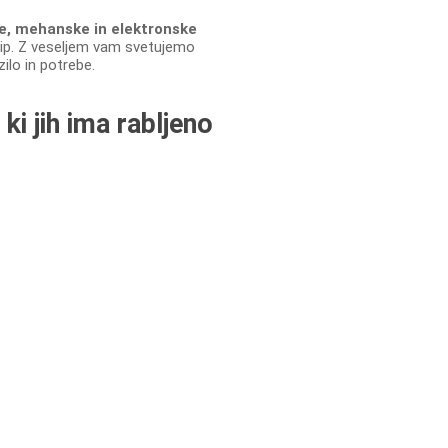
ke, mehanske in elektronske
i tip. Z veseljem vam svetujemo
zilo in potrebe.
ki jih ima rabljeno