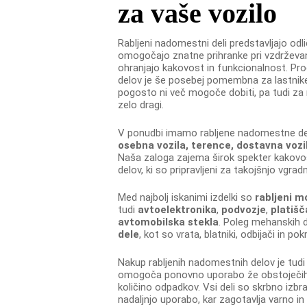
za vaše vozilo
Rabljeni nadomestni deli predstavljajo odl
omogočajo znatne prihranke pri vzdrževanju
ohranjajo kakovost in funkcionalnost. Pr
delov je še posebej pomembna za lastnike s
pogosto ni več mogoče dobiti, pa tudi za n
zelo dragi.
V ponudbi imamo rabljene nadomestne d
osebna vozila, terence, dostavna vozi
Naša zaloga zajema širok spekter kakovos
delov, ki so pripravljeni za takojšnjo vgradn
Med najbolj iskanimi izdelki so
rabljeni m
tudi
avtoelektronika
,
podvozje
,
platišč
avtomobilska stekla
. Poleg mehanskih 
dele
, kot so vrata, blatniki, odbijači in po
Nakup rabljenih nadomestnih delov je tudi o
omogoča ponovno uporabo že obstoječih
količino odpadkov. Vsi deli so skrbno izbra
nadaljnjo uporabo, kar zagotavlja varno in 