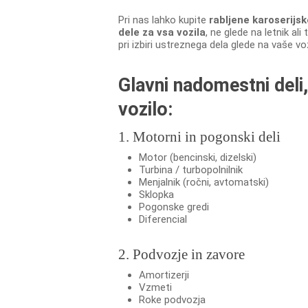
Pri nas lahko kupite
rabljene karoserijs
dele za vsa vozila
, ne glede na letnik al
pri izbiri ustreznega dela glede na vaše vo
Glavni nadomestni deli, 
vozilo:
1. Motorni in pogonski deli
Motor (bencinski, dizelski)
Turbina / turbopolnilnik
Menjalnik (ročni, avtomatski)
Sklopka
Pogonske gredi
Diferencial
2. Podvozje in zavore
Amortizerji
Vzmeti
Roke podvozja