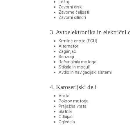
Ležaji
Zavorni diski
Zavorne čeljusti
Zavorni cilindri
3. Avtoelektronika in električni 
Krmilne enote (ECU)
Alternator
Zaganjač
Senzorji
Računalniki motorja
Stikala in moduli
Avdio in navigacijski sistemi
4. Karoserijski deli
Vrata
Pokrov motorja
Prtljažna vrata
Blatniki
Odbijači
Ogledala