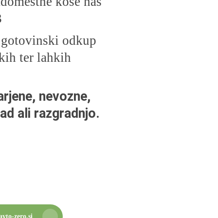
nadomestne kose nas
3
 gotovinski odkup
kih ter lahkih
rjene, nevozne,
ad ali razgradnjo.
vto-zero.si