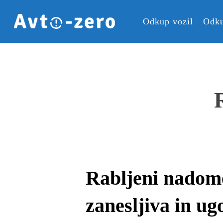
Skip
to
Odkup vozil
Odku
main
content
Rabljeni nadome
zanesljiva in ug