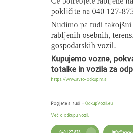
Če potrebjete rabljene 
pokličite na 040 127-87
Nudimo pa tudi takojšni
rabljenih osebnih, terens
gospodarskih vozil.
Kupujemo vozne, pokva
totalke in vozila za odp
https://www.avto-odkupim.si
Pogljete si tudi –
OdkupVozil.eu
Več o odkupu vozil.
040 127 873
info@www.a