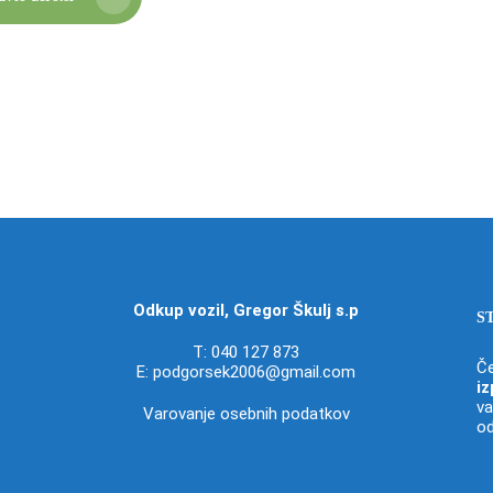
Odkup vozil, Gregor Škulj s.p
S
T:
040 127 873
Če
E:
podgorsek2006@gmail.com
iz
va
Varovanje osebnih podatkov
od