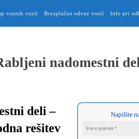
p voznih vozil
Brezplačen odvoz vozil
Info pri od
Rabljeni nadomestni del
stni deli –
Napišite n
odna rešitev