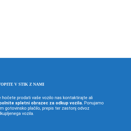
TOPITE V STIK Z NAMI
 hočete prodati vaše vozilo nas kontaktirajte ali
polnite spletni obrazec za odkup vozila
.
Ponujamo
m gotovinsko plačilo, prepis ter zastonj odvoz
kupljenega vozila.