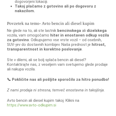
dogovorjeni lokaciji.
Takoj plačamo z gotovino ali po dogovoru z
nakazilom.
Povzetek na temo- Avto bencin ali diesel kupim
Ne glede na to, ali ste lastnik
bencinskega
ali
dizelskega
vozila, vam omogočamo
hiter in enostaven odkup vozila
za gotovino
. Odkupujemo vse vrste vozil – od osebnih,
SUV-jev do dostavnih kombijev. Naša prednost je
hitrost,
transparentnost in korektno poslovanje
.
Ste v dilemi, ali se bolj splača bencin ali diesel?
Kontaktirajte nas, z veseljem vam svetujemo glede prodaje
ali nakupa vozila.
📞 Pokličite nas ali pošljite sporočilo za hitro ponudbo!
Z nami prodaja ni stresna, temveč enostavna in takojšnja.
Avto bencin ali diesel kupim takoj. Klikni na
https://www.avto-odkupim.si