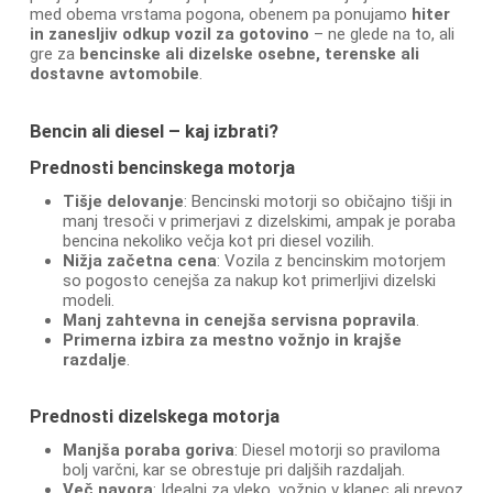
med obema vrstama pogona, obenem pa ponujamo
hiter
in zanesljiv odkup vozil za gotovino
– ne glede na to, ali
gre za
bencinske ali dizelske osebne, terenske ali
dostavne avtomobile
.
Bencin ali diesel – kaj izbrati?
Prednosti bencinskega motorja
Tišje delovanje
: Bencinski motorji so običajno tišji in
manj tresoči v primerjavi z dizelskimi, ampak je poraba
bencina nekoliko večja kot pri diesel vozilih.
Nižja začetna cena
: Vozila z bencinskim motorjem
so pogosto cenejša za nakup kot primerljivi dizelski
modeli.
Manj zahtevna in cenejša servisna popravila
.
Primerna izbira za mestno vožnjo in krajše
razdalje
.
Prednosti dizelskega motorja
Manjša poraba goriva
: Diesel motorji so praviloma
bolj varčni, kar se obrestuje pri daljših razdaljah.
Več navora
: Idealni za vleko, vožnjo v klanec ali prevoz