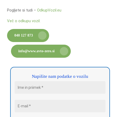
Pogljete si tudi –
OdkupVozil.eu
Več o odkupu vozil.
040 127 873
info@www.avto-zero.si
Napišite nam podatke o vozilu