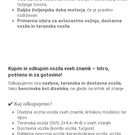
težjega tovora.
Daljša življenjska doba motorja
, če je pravilno
vzdrževan.
Primerna izbira za avtocestno vožnjo, dostavna
vozila in terenska vozila
.
Kupim in odkupim vozila vseh znamk – hitro,
pošteno in za gotovino!
Odkupujemo vsa
osebna, terenska in dostavna vozila
,
tako
bencinska kot dizelska
, ne glede na letnik ali stanje.
✔️ Kaj odkupujemo?
Osebna vozna vozila vseh znamk, letnikov, modelov ter
tipov
Terenska vozila (SUV, 2×4 in 4×4) v vseh stanjih
Dostavna vozila (kombi vozila, furgoni)
Rabljena nevozna vozila, karambolirana vozila, vozila