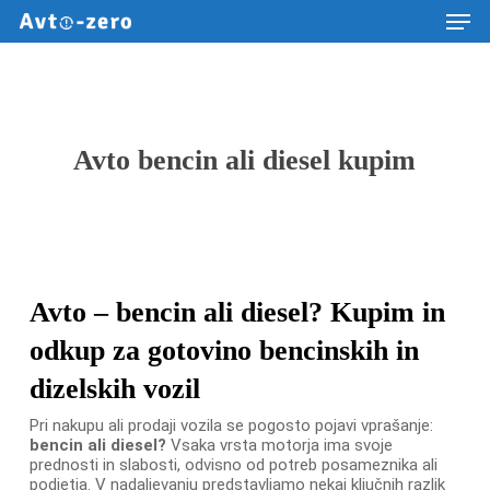
Men
Skip
to
main
content
Avto bencin ali diesel kupim
Avto – bencin ali diesel? Kupim in
odkup za gotovino bencinskih in
dizelskih vozil
Pri nakupu ali prodaji vozila se pogosto pojavi vprašanje:
bencin ali diesel?
Vsaka vrsta motorja ima svoje
prednosti in slabosti, odvisno od potreb posameznika ali
podjetja. V nadaljevanju predstavljamo nekaj ključnih razlik