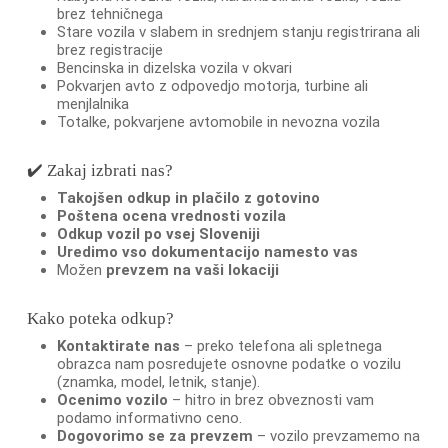
brez tehničnega
Stare vozila v slabem in srednjem stanju registrirana ali
brez registracije
Bencinska in dizelska vozila v okvari
Pokvarjen avto z odpovedjo motorja, turbine ali
menjlalnika
Totalke, pokvarjene avtomobile in nevozna vozila
✔️ Zakaj izbrati nas?
Takojšen odkup in plačilo z gotovino
Poštena ocena vrednosti vozila
Odkup vozil po vsej Sloveniji
Uredimo vso dokumentacijo namesto vas
Možen
prevzem na vaši lokaciji
Kako poteka odkup?
Kontaktirate nas
– preko telefona ali spletnega
obrazca nam posredujete osnovne podatke o vozilu
(znamka, model, letnik, stanje).
Ocenimo vozilo
– hitro in brez obveznosti vam
podamo informativno ceno.
Dogovorimo se za prevzem
– vozilo prevzamemo na