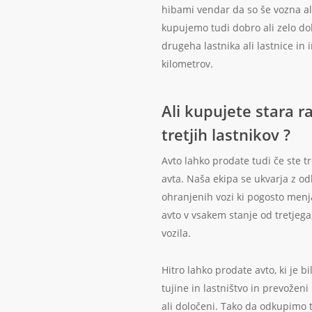
hibami vendar da so še vozna al
kupujemo tudi dobro ali zelo dob
drugeha lastnika ali lastnice in
kilometrov.
Ali kupujete stara r
tretjih lastnikov ?
Avto lahko prodate tudi če ste tr
avta. Naša ekipa se ukvarja z o
ohranjenih vozi ki pogosto menj
avto v vsakem stanje od tretjega,
vozila.
Hitro lahko prodate avto, ki je bi
tujine in lastništvo in prevoženi
ali določeni. Tako da odkupimo t