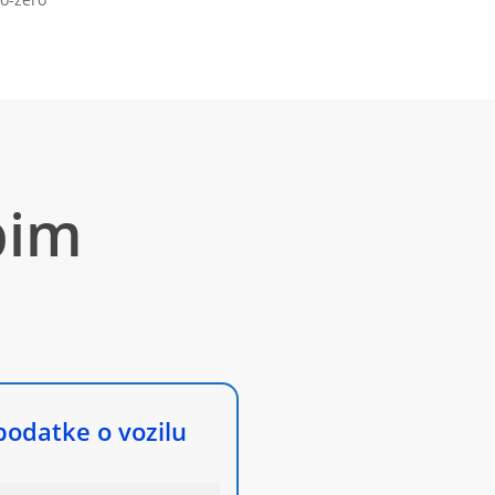
pim
podatke o vozilu