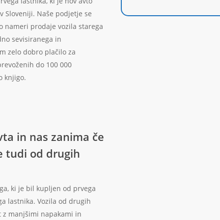
vega lastnika, ki je nov avto
 Sloveniji. Naše podjetje se
 o nameri prodaje vozila starega
dno sevisiranega in
 zelo dobro plačilo za
prevoženih do 100 000
 knjigo.
vta in nas zanima če
 tudi od drugih
a, ki je bil kupljen od prvega
ega lastnika. Vozila od drugih
et z manjšimi napakami in