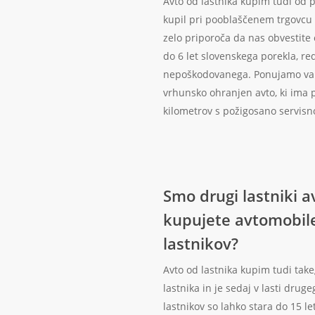
Avto od lastnika kupim tudi od pr
kupil pri pooblaščenem trgovcu v
zelo priporoča da nas obvestite
do 6 let slovenskega porekla, re
nepoškodovanega. Ponujamo vam
vrhunsko ohranjen avto, ki ima 
kilometrov s požigosano servisno
Smo drugi lastniki a
kupujete avtomobile
lastnikov?
Avto od lastnika kupim tudi takeg
lastnika in je sedaj v lasti drug
lastnikov so lahko stara do 15 l