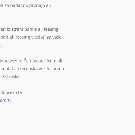
ti za nadaljno prodajo ali
an iz strani banke ali leasing
it ali leasing v celoti za vaše
a.
no vozilo. Če nas pokličete ali
omobil ali terensko vozilo, bomo
še stroške.
udi preko te
pim.si