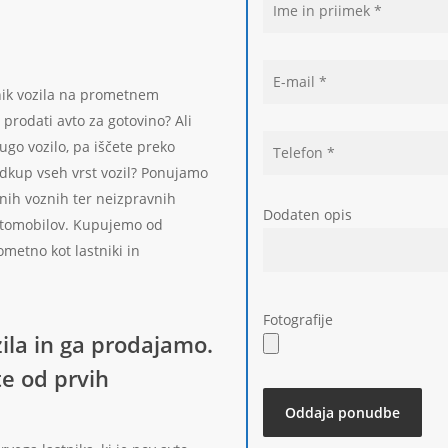
tnik vozila na prometnem
j prodati avto za gotovino? Ali
rugo vozilo, pa iščete preko
odkup vseh vrst vozil? Ponujamo
nih voznih ter neizpravnih
Dodaten opis
vtomobilov. Kupujemo od
rometno kot lastniki in
Fotografije
zila in ga prodajamo.
te od prvih