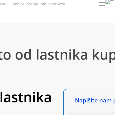
vozil
Info pri odkupu rabljenih vozil
040 127 873
Menu
to od lastnika ku
lastnika
Napišite nam 