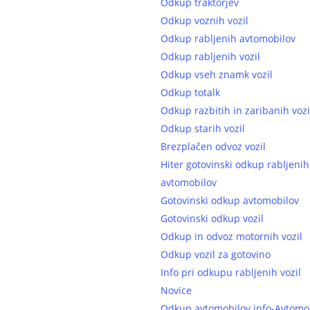
Odkup traktorjev
Odkup voznih vozil
Odkup rabljenih avtomobilov
Odkup rabljenih vozil
Odkup vseh znamk vozil
Odkup totalk
Odkup razbitih in zaribanih vozi
Odkup starih vozil
Brezplačen odvoz vozil
Hiter gotovinski odkup rabljenih
avtomobilov
Gotovinski odkup avtomobilov
Gotovinski odkup vozil
Odkup in odvoz motornih vozil
Odkup vozil za gotovino
Info pri odkupu rabljenih vozil
Novice
Odkup avtomobilov info-Avtomo