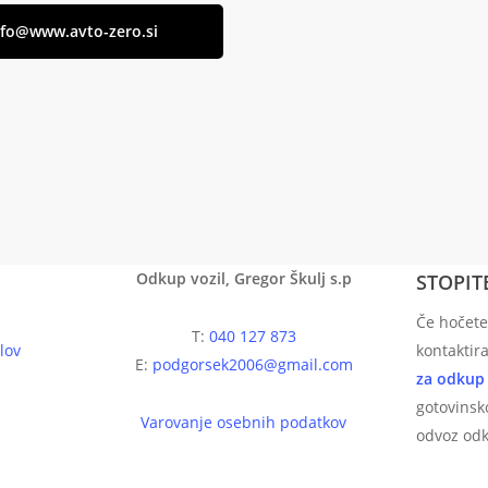
nfo@www.avto-zero.si
Odkup vozil, Gregor Škulj s.p
STOPIT
Če hočete
T:
040 127 873
lov
kontaktira
E:
podgorsek2006@gmail.com
za odkup 
gotovinsko
Varovanje osebnih podatkov
odvoz odk