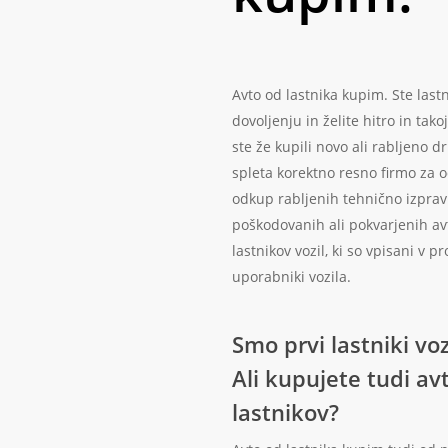
Avto od lastnika kupim. Ste las
dovoljenju in želite hitro in tako
ste že kupili novo ali rabljeno d
spleta korektno resno firmo za 
odkup rabljenih tehnično izprav
poškodovanih ali pokvarjenih a
lastnikov vozil, ki so vpisani v p
uporabniki vozila.
Smo prvi lastniki vo
Ali kupujete tudi av
lastnikov?