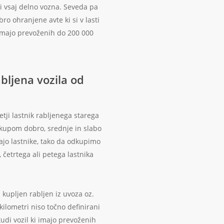
i vsaj delno vozna. Seveda pa
ro ohranjene avte ki si v lasti
 imajo prevoženih do 200 000
abljena vozila od
etji lastnik rabljenega starega
dkupom dobro, srednje in slabo
ajo lastnike, tako da odkupimo
 četrtega ali petega lastnika
l kupljen rabljen iz uvoza oz.
 kilometri niso točno definirani
udi vozil ki imajo prevoženih