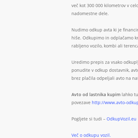
več kot 300 000 kilometrov v celo
nadomestne dele.
Nudimo odkup avta ki je financir
hiše. Odkupimo in odplačamo kred
rabljeno vozilo, kombi ali terenc
Uredimo prepis za vsako odkuplje
ponudite v odkup dostavnik, avt
brez plačila odpeljali avto na na
Avto od lastnika kupim
lahko t
povezave
http://www.avto-odku
Pogljete si tudi –
OdkupVozil.eu
Več o odkupu vozil.