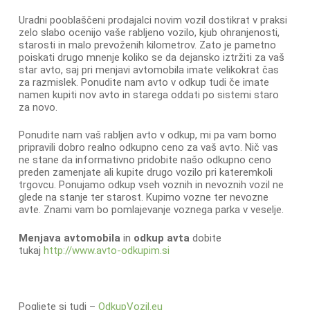
Uradni pooblaščeni prodajalci novim vozil dostikrat v praksi
zelo slabo ocenijo vaše rabljeno vozilo, kjub ohranjenosti,
starosti in malo prevoženih kilometrov. Zato je pametno
poiskati drugo mnenje koliko se da dejansko iztržiti za vaš
star avto, saj pri menjavi avtomobila imate velikokrat čas
za razmislek. Ponudite nam avto v odkup tudi če imate
namen kupiti nov avto in starega oddati po sistemi staro
za novo.
Ponudite nam vaš rabljen avto v odkup, mi pa vam bomo
pripravili dobro realno odkupno ceno za vaš avto. Nič vas
ne stane da informativno pridobite našo odkupno ceno
preden zamenjate ali kupite drugo vozilo pri kateremkoli
trgovcu. Ponujamo odkup vseh voznih in nevoznih vozil ne
glede na stanje ter starost. Kupimo vozne ter nevozne
avte. Znami vam bo pomlajevanje voznega parka v veselje.
Menjava avtomobila
in
odkup avta
dobite
tukaj
http://www.avto-odkupim.si
Pogljete si tudi –
OdkupVozil.eu