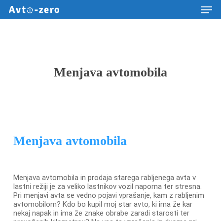
Men
Skip
to
main
content
Menjava avtomobila
Menjava avtomobila
Menjava avtomobila in prodaja starega rabljenega avta v
lastni režiji je za veliko lastnikov vozil naporna ter stresna.
Pri menjavi avta se vedno pojavi vprašanje, kam z rabljenim
avtomobilom? Kdo bo kupil moj star avto, ki ima že kar
nekaj napak in ima že znake obrabe zaradi starosti ter