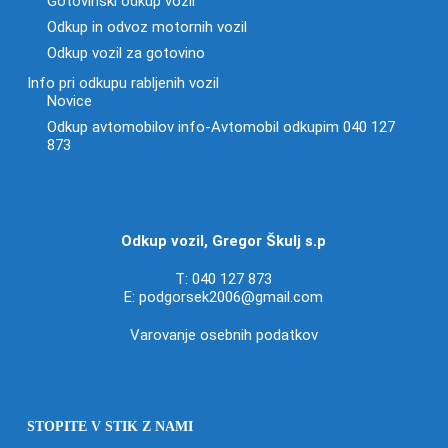
Gotovinski odkup vozil
Odkup in odvoz motornih vozil
Odkup vozil za gotovino
Info pri odkupu rabljenih vozil
Novice
Odkup avtomobilov info-Avtomobil odkupim 040 127
873
Odkup vozil, Gregor Škulj s.p
T:
040 127 873
E:
podgorsek2006@gmail.com
Varovanje osebnih podatkov
STOPITE V STIK Z NAMI