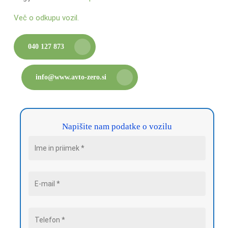
Več o odkupu vozil.
040 127 873
info@www.avto-zero.si
Napišite nam podatke o vozilu