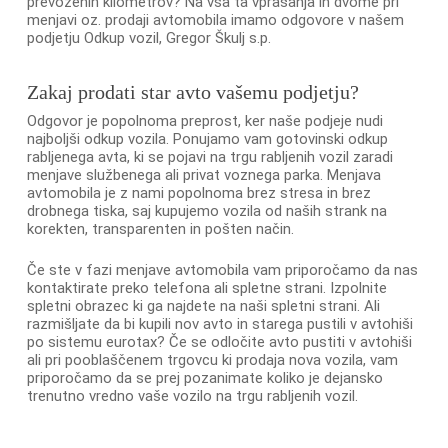
prevoženih kilometrov? Na vsa ta vprašanja in dvome pri
menjavi oz. prodaji avtomobila imamo odgovore v našem
podjetju Odkup vozil, Gregor Škulj s.p.
Zakaj prodati star avto vašemu podjetju?
Odgovor je popolnoma preprost, ker naše podjeje nudi
najboljši odkup vozila. Ponujamo vam gotovinski odkup
rabljenega avta, ki se pojavi na trgu rabljenih vozil zaradi
menjave službenega ali privat voznega parka. Menjava
avtomobila je z nami popolnoma brez stresa in brez
drobnega tiska, saj kupujemo vozila od naših strank na
korekten, transparenten in pošten način.
Če ste v fazi menjave avtomobila vam priporočamo da nas
kontaktirate preko telefona ali spletne strani. Izpolnite
spletni obrazec ki ga najdete na naši spletni strani. Ali
razmišljate da bi kupili nov avto in starega pustili v avtohiši
po sistemu eurotax? Če se odločite avto pustiti v avtohiši
ali pri pooblaščenem trgovcu ki prodaja nova vozila, vam
priporočamo da se prej pozanimate koliko je dejansko
trenutno vredno vaše vozilo na trgu rabljenih vozil.